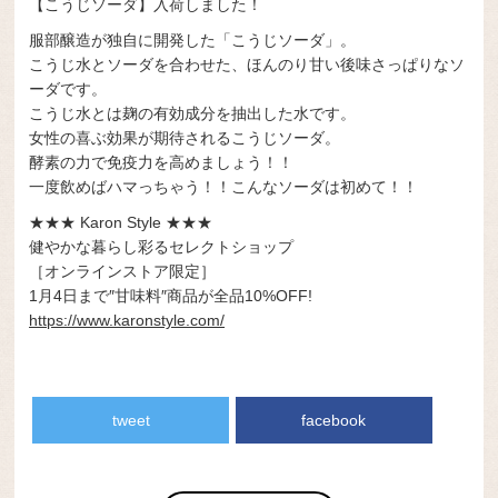
【こうじソーダ】入荷しました！
服部醸造が独自に開発した「こうじソーダ」。
こうじ水とソーダを合わせた、ほんのり甘い後味さっぱりなソ
ーダです。
こうじ水とは麹の有効成分を抽出した水です。
女性の喜ぶ効果が期待されるこうじソーダ。
酵素の力で免疫力を高めましょう！！
一度飲めばハマっちゃう！！こんなソーダは初めて！！
★★★ Karon Style ★★★
健やかな暮らし彩るセレクトショップ
［オンラインストア限定］
1月4日まで″甘味料″商品が全品10%OFF!
https://www.karonstyle.com/
tweet
facebook