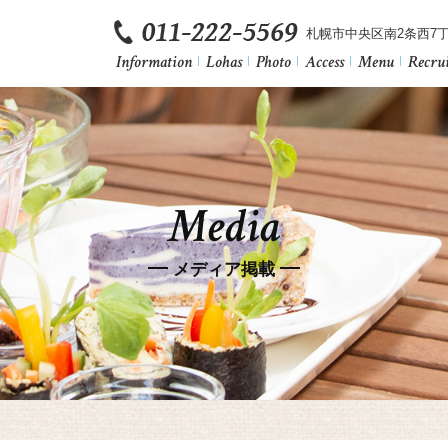
札幌市中央区南2条西7丁
Information
Lohas
Photo
Access
Menu
Recru
Media
メディア掲載