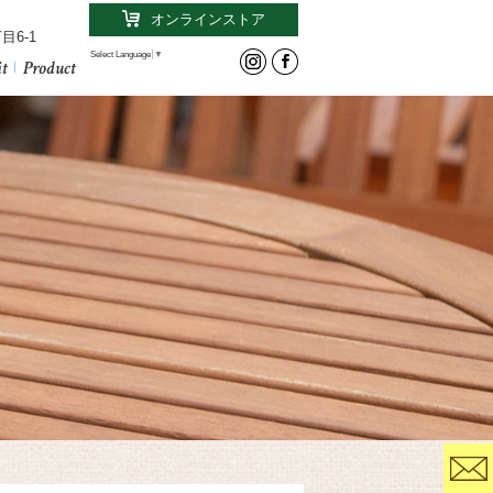
オンラインストア
目6-1
Select Language
▼
it
Product